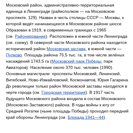
Московский район, административно-территориальная
единица в Ленинграде (райисполком — на Московском
проспекте, 129). Назван в честь столицы СССР — Москвы, к
которой ведёт начинающееся в Московском районе шоссе.
Образован в 1919, в современных границах с 1965
(см.
Районирование
). Расположен в южной части Ленинграда
(см. схему). В северной части Московского района находится
исторический район
Московская застава
, в южной части —
Пулково
. Площадь района 75,5 тыс. га, в том числе зелёных
насаждений 1743,5 га (
Московский парк Победы
, парк
Авиаторов). Население около 370 тыс. человек (1990).
Основные магистрали: проспекты Московский, Ленинский,
Витебский, Ново-Измайловский, Космонавтов, Юрия Гагарина.
До революции только район Московской заставы находился в
черте города (см.
Городская территория
). В 1917 часть
будущего Московского района входила в состав Московского
(Московско-Заставского) района. В годы войны к югу от
Средней Рогатки (ныне площадь Победы) проходил передний
край обороны Ленинграда (см.
Блокада 1941—44
).